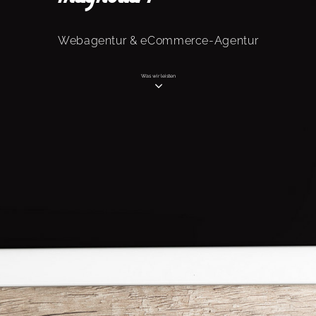
Webagentur & eCommerce-Agentur
Was wir leisten