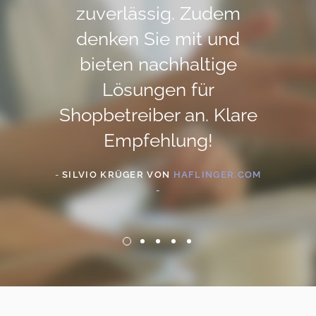
telle.
zuverlässig. Zudem
e
 dass
denken Sie mit und
Arbe
von
bieten nachhaltige
pr
werden
Lösungen für
ziels
 Ideen
Shopbetreiber an. Klare
der
 das
Empfehlung!
dem 
ojekt
Webs
-
SILVIO KRÜGER VON
HAFLINGER.COM
-
-
OLIVER
N
-